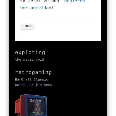
»» Jetzt zu den
Turnieren
vor-anmelden
!
infos
exploring
the media void
retrogaming
BarCraft Classic
Retro-LAN
@
Vienna