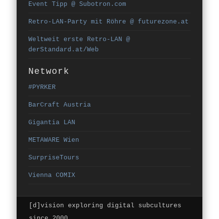
Event Tipp @ Subotron.com
Retro-LAN-Party mit Röhre @ futurezone.at
Weltweit erste Retro-LAN @
derStandard.at/Web
Network
#PYRKER
BarCraft Austria
Gigantia LAN
METAWARE Wien
SurpriseTours
Vienna COMIX
[d]vision exploring digital subcultures
since 2000