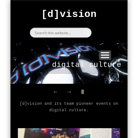
FESTIVAL
ARCHIVE
START
ABOUT
BarCraft Classic
exploring
[d]vision
since 2000
[d]vision
digital culture
←
→
||
[d]vision and its team pioneer events on
digital culture.