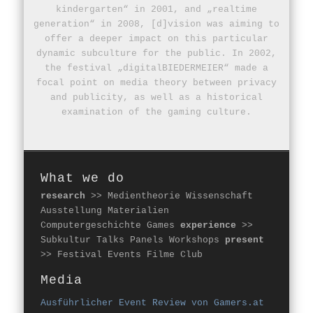
kindergarten“ in 2001, and „realtime
generation“ in 2008, [d]vision was aiming to
offer a deeper impact on this particular
dynamic subculture for the public. In 2002,
the festival „digitalBIEDERMEIER“ made a
focal point on media theory between privacy
and publicity, as well as a historical
examination of the gaming culture.
What we do
research
>> Medientheorie Wissenschaft
Ausstellung Materialien
Computergeschichte Games
experience
>>
Subkultur Talks Panels Workshops
present
>> Festival Events Filme Club
Media
Ausführlicher Event Review von Gamers.at