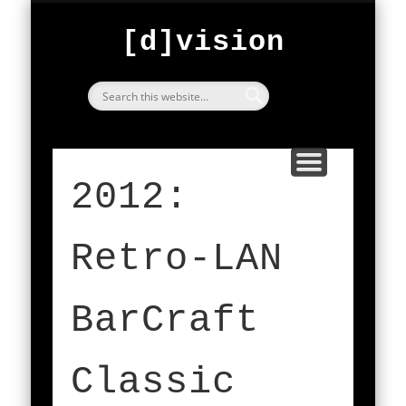
FESTIVAL
ARCHIVE
START
ABOUT
BarCraft Classic
exploring
[d]vision
since 2000
[d]vision
2012:
Retro-LAN
BarCraft
Classic