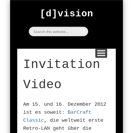
FESTIVAL
ARCHIVE
START
ABOUT
BarCraft Classic
exploring
[d]vision
since 2000
[d]vision
Invitation
Video
Am 15. und 16. Dezember 2012
ist es soweit:
BarCraft
Classic
, die weltweit erste
Retro-LAN geht über die