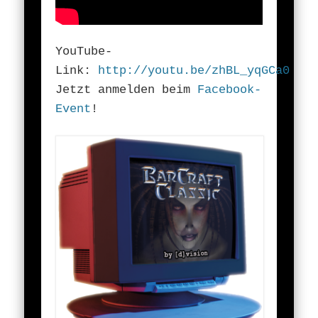
YouTube-
Link:
http://youtu.be/zhBL_yqGCa0
Jetzt anmelden beim
Facebook-
Event
!