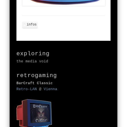
infos
exploring
the media void
retrogaming
BarCraft Classic
Retro-LAN
@
Vienna