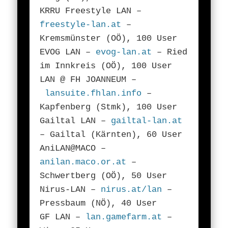
KRRU Freestyle LAN –
freestyle-lan.at
–
Kremsmünster (OÖ), 100 User
EVOG LAN –
evog-lan.at
– Ried
im Innkreis (OÖ), 100 User
LAN @ FH JOANNEUM –
lansuite.fhlan.info
–
Kapfenberg (Stmk), 100 User
Gailtal LAN –
gailtal-lan.at
– Gailtal (Kärnten), 60 User
AniLAN@MACO –
anilan.maco.or.at
–
Schwertberg (OÖ), 50 User
Nirus-LAN –
nirus.at/lan
–
Pressbaum (NÖ), 40 User
GF LAN –
lan.gamefarm.at
–