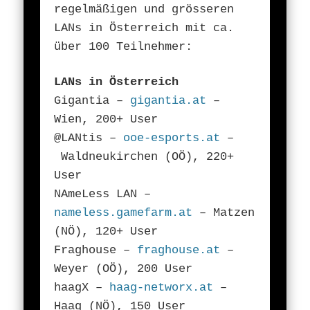
regelmäßigen und grösseren
LANs in Österreich mit ca.
über 100 Teilnehmer:
LANs in Österreich
Gigantia –
gigantia.at
–
Wien, 200+ User
@LANtis –
ooe-esports.at
–
Waldneukirchen (OÖ), 220+
User
NAmeLess LAN –
nameless.gamefarm.at
– Matzen
(NÖ), 120+ User
Fraghouse –
fraghouse.at
–
Weyer (OÖ), 200 User
haagX –
haag-networx.at
–
Haag (NÖ), 150 User