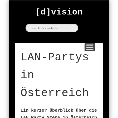
FESTIVAL
ARCHIVE
START
ABOUT
BarCraft Classic
exploring
[d]vision
since 2000
[d]vision
LAN-Partys
in
Österreich
Ein kurzer Überblick über die
LAN Party Szene in Österreich