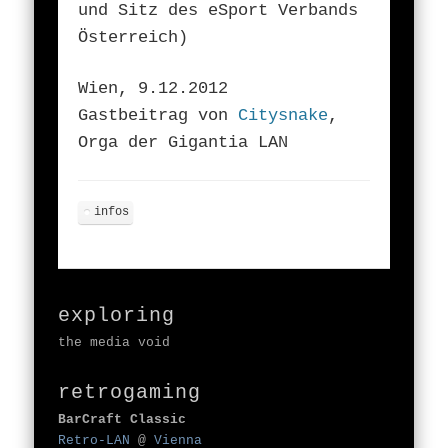
und Sitz des eSport Verbands
Österreich)
Wien, 9.12.2012
Gastbeitrag von
Citysnake
,
Orga der Gigantia LAN
infos
exploring
the media void
retrogaming
BarCraft Classic
Retro-LAN
@
Vienna