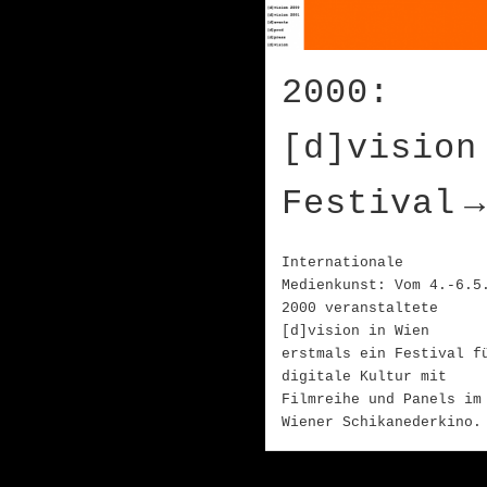
2000:
[d]vision
Festival
Internationale
Medienkunst: Vom 4.-6.5
2000 veranstaltete
[d]vision in Wien
erstmals ein Festival f
digitale Kultur mit
Filmreihe und Panels im
Wiener Schikanederkino.