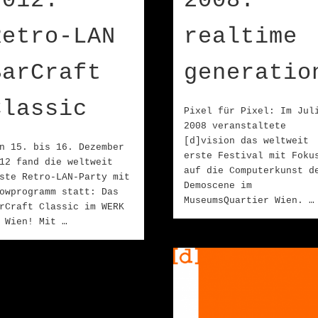
2012:
2008:
Retro-LAN
realtime
BarCraft
generatio
Classic
Pixel für Pixel: Im Jul
2008 veranstaltete
[d]vision das weltweit
n 15. bis 16. Dezember
erste Festival mit Foku
12 fand die weltweit
auf die Computerkunst d
ste Retro-LAN-Party mit
Demoscene im
owprogramm statt: Das
MuseumsQuartier Wien. …
rCraft Classic im WERK
 Wien! Mit …