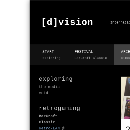
[d]vision
Internati
START
FESTIVAL
ARC
exploring
BarCraft Classic
sinc
exploring
the media
void
retrogaming
BarCraft
Classic
Retro-LAN
@