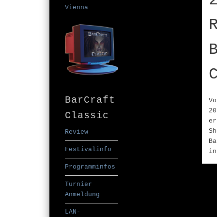
Vienna
BarCraft
Vo
20
Classic
er
Sh
Review
Ba
Festivalinfo
in
Programminfos
Turnier
Anmeldung
LAN-