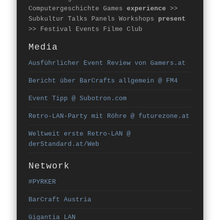
Computergeschichte Games
experience
>>
Subkultur Talks Panels Workshops
present
>> Festival Events Filme Club
Media
Ausführlicher Event Review von Gamers.at
Bericht über BarCrafts allgemein @ FM4
Event Tipp @ Subotron.com
Retro-LAN-Party mit Röhre @ futurezone.at
Weltweit erste Retro-LAN @
derStandard.at/Web
Network
#PYRKER
BarCraft Austria
Gigantia LAN