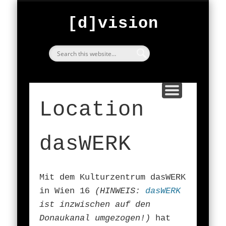
FESTIVAL
ARCHIVE
START
ABOUT
BarCraft Classic
exploring
[d]vision
since 2000
[d]vision
Location
dasWERK
Mit dem Kulturzentrum dasWERK
in Wien 16
(HINWEIS:
dasWERK
ist inzwischen auf den
Donaukanal umgezogen!)
hat