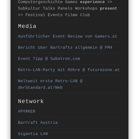
Computergeschichte Games
experience
>>
Subkultur Talks Panels Workshops
present
>> Festival Events Filme Club
Media
Ausführlicher Event Review von Gamers.at
Bericht über BarCrafts allgemein @ FM4
Event Tipp @ Subotron.com
Retro-LAN-Party mit Röhre @ futurezone.at
Weltweit erste Retro-LAN @
derStandard.at/Web
Network
#PYRKER
BarCraft Austria
Gigantia LAN